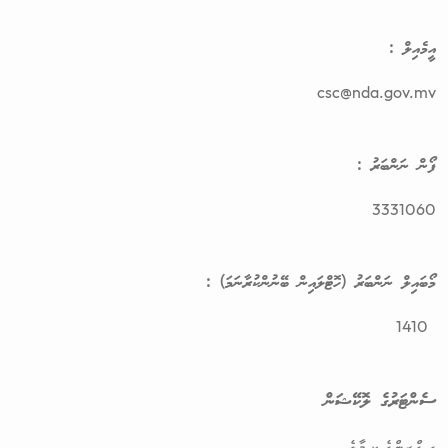
އީމެއިލް :
csc@nda.gov.mv
ފޯން ނަންބަރު :
3331060
މޯބައިލް ނަންބަރު (ހޮޓްލައިން ބޭނުންކުރާނަމަ) :
1410
ސެންޓަރުގެ ލޮކޭޝަން
ގ.ގްރީންގެ،ކ.މާލެ