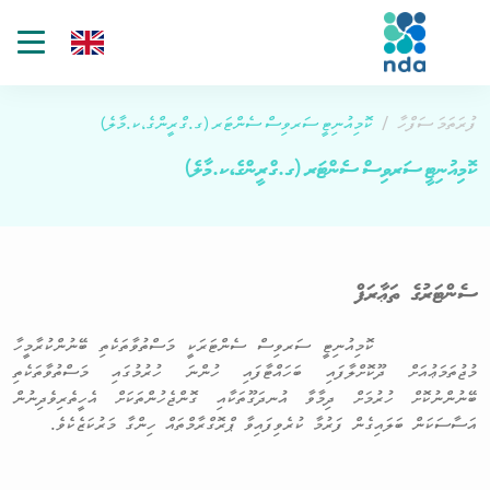
gle
tion
ފުރަތަމަ ސަފްހާ
ކޮމިއުނިޓީ ސަރވިސް ސެންޓަރ (ގ.ގްރީންގެ،ކ.މާލެ)
ކޮމިއުނިޓީ ސަރވިސް ސެންޓަރ (ގ.ގްރީންގެ،ކ.މާލެ)
ސެންޓަރުގެ ތަޢާރަފް
ކޮމިއުނިޓީ ސަރވިސް ސެންޓަރަކީ މަސްތުވާތަކެތި ބޭނުންކުރާމީހާ
މުޖުތަމަޢުއަށް ދޫކޮށްލާފައި ބަހައްޓާފައި ހުންނަ ހުރުމުގައި މަސްތުވާތަކެތި
ބޭނުންނުކޮށް ހުރުމަށް ދިމާވާ އުނދަގޫތަކާއި ގޮންޖެހުންތަކަށް އެހީތެރިވެދިނުން
އަސާސަކަން ބަލައިގެން ފަރުމާ ކުރެވިފައިވާ ޕްރޮގްރާމްތައް ހިންގާ މަރުކަޒެކެވެ.