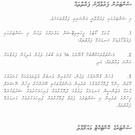
ސެންޓަރުން ފަރުވާދޭނެ ފަރާތްތައް
މި ސެންޓަރުގައި ފަރުވާދޭނީ އަންނަނިވި ފަރާތްތަކަށެވެ.
1. ޑްރަގް ކޯޓުގެ ރީހެބިލިޓޭޝަން އަމުރެއްގެ ދަށުން މި ސެންޓަރުގައި
ފަރުވާހޯދުމަށް ކަނޑައެޅޭ ފަރާތްތައް؛
2. މަސްތުވާތަކެއްޗާބެހޭ ޤާނޫނުގެ 14 ވަނަ ބާބުގެ ދަށުން އެދިގެން ފަރުވާއަށް
އަންނަ ފަރާތްތައް؛ އަދި
3. އެހެން ޤާނޫނެއްގެ ދަށުން، ކުށްވެރިން އަނބުރާ މުޖުތަމަޢުއަށް ގެނައުމުގެ
ގޮތުން ހިންގޭ ޕްރޮގްރާމެއްގެ ތެރެއިން މަސްތުވާތަކެތި ބޭނުންކުރާ މީހުން ނޭޝަނަލް
ޑްރަގް އެޖެންސީން ކަނޑައަޅާ ފަރުވާގެ ޕްރޮގްރާމެއް ފުރިހަމަކުރުމަށް ޝަރުޠުކުރެވޭ
މީހުންގެ ތެރެއިން މި ސެންޓަރުގެ ފަރުވާ ޕްރޮގްރާމެއް ފުރިހަމަކުރުމަށް ކަނޑައެޅޭ
ފަރާތްތައް.
ސެންޓަރުގެ ކޮންޓެކްޓް މައުލޫމާތު