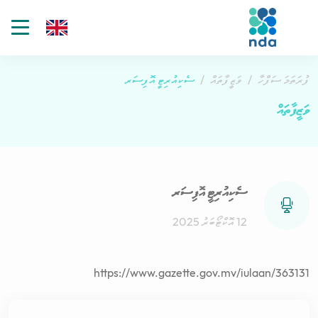
gle
tion
ފުރަތަމަ ސަފްހާ
ވަޒީފާތައް
ސެކިއުރިޓީ އޮފިސަރ
ވަޒީފާތައް
ސެކިއުރިޓީ އޮފިސަރ
12 އޮކްޓޯބަރު 2025
https://www.gazette.gov.mv/iulaan/363131