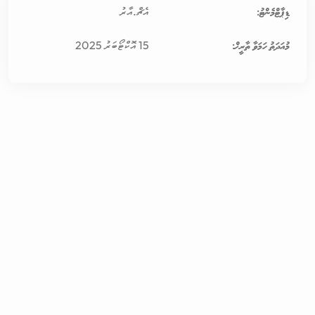
ޑިޕާޓްމެންޓު:
އެޗް.އާރު
މުއަދަތު ހަމަވާ ތާރީޚް:
15 އޮކްޓޯބަރު 2025