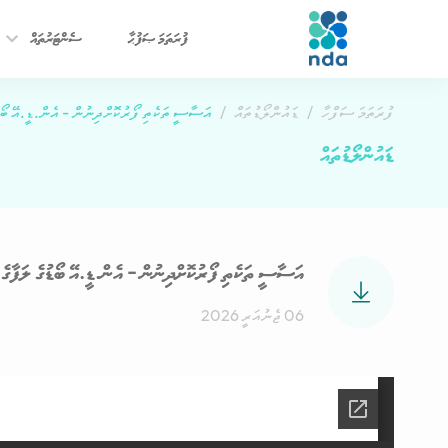
ފުރަތަމަ ޞަފުޙާ
ސެންޓަރުތައް
ފުރަތަމަ ސަފްހާ
ޑައުންލޯޑުތައް
އަސާސީ ތަކެތި ފޯރުކޮށްދިނުން - އެން.ޑީ.އޭ ބޯޑު
ޑައުންލޯޑުތައް
އަސާސީ ތަކެތި ފޯރުކޮށްދިނުން - އެން.ޑީ.އޭ ބޯޑުގެ ލަފާގެ 
06 ޖެނުއަރީ 2026