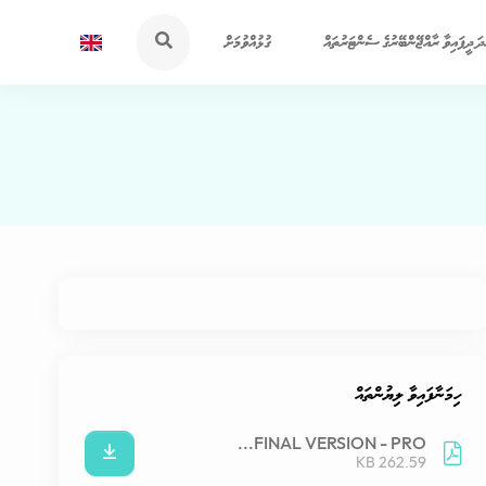
ދަ ދީފައިވާ ރާއްޖޭންބޭރުގެ ސެންޓަރުތައް
ގުޅުއްވުމަށް
ހިމަނާފައިވާ ލިޔުންތައް
FINAL VERSION - PRO...
262.59 KB