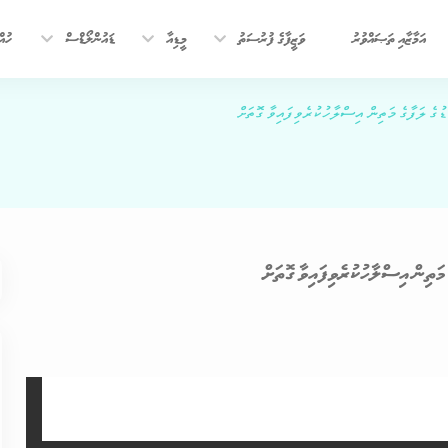
އަމާޒާއި ތަޞައްވުރު
ވަޒީފާގެ ފުރުސަތު
މީޑިއާ
ޑައުންލޯޑްސް
ހުއް
ގެ ލަފާގެ މަތިން އިސްލާހުކުރެވިފައިވާ ގޮތަށް
މަތިން އިސްލާހުކުރެވިފައިވާ ގޮތަށް